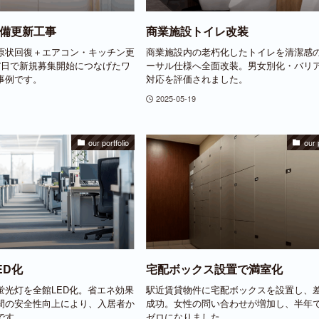
備更新工事
商業施設トイレ改装
原状回復＋エアコン・キッチン更
商業施設内の老朽化したトイレを清潔感
7日で新規募集開始につなげたワ
ーサル仕様へ全面改装。男女別化・バリ
事例です。
対応を評価されました。
2025-05-19
our portfolio
our 
ED化
宅配ボックス設置で満室化
蛍光灯を全館LED化。省エネ効果
駅近賃貸物件に宅配ボックスを設置し、
間の安全性向上により、入居者か
成功。女性の問い合わせが増加し、半年
です。
ゼロになりました。