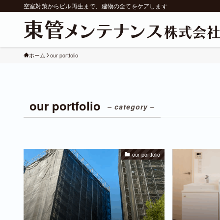
空室対策からビル再生まで、建物の全てをケアします
ホーム
our portfolio
our portfolio
– category –
our portfolio