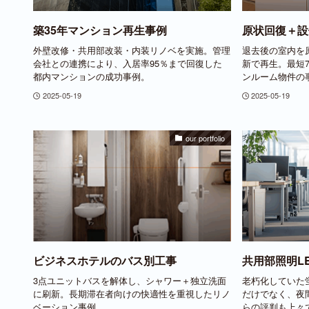
築35年マンション再生事例
原状回復＋設
外壁改修・共用部改装・内装リノベを実施。管理
退去後の室内を
会社との連携により、入居率95％まで回復した
新で再生。最短
都内マンションの成功事例。
ンルーム物件の
2025-05-19
2025-05-19
our portfolio
ビジネスホテルのバス別工事
共用部照明L
3点ユニットバスを解体し、シャワー＋独立洗面
老朽化していた
に刷新。長期滞在者向けの快適性を重視したリノ
だけでなく、夜
ベーション事例。
らの評判も上々