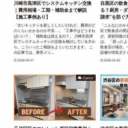
川崎市高津区でシステムキッチン交換
目黒区の飲食
｜費用相場・工期・補助金まで解説
る？厨房・ダ
【施工事例あり】
請求”を防ぐ
「古いキッチンを新しくしたいけれど、費用がど
「こんなにかか
のくらいかかるのか不安…」「工事中はどうすれ
区で飲食店の閉
ばいい？」「補助金は使えるの？」 川崎市高津
が、原状回復の
区でシステムキッチンの交換を検討している方か
は、 「思った
ら、こういったご相談をよくいただきます。 こ
飲食店の場合、
の記事では、東管メン...
設備や排気ダクト
2026-06-01
2026-04-23
Column