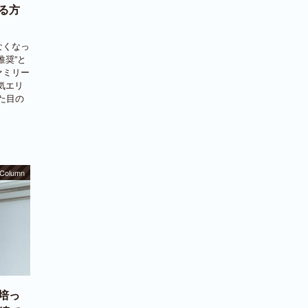
る方
なくなっ
推奨”と
ァミリー
気エリ
た目の
Column
培っ