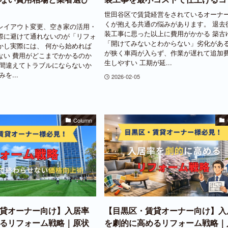
】
世田谷区で賃貸経営をされているオーナ
くが抱える共通の悩みがあります。 退去
レイアウト変更、空き家の活用・
装工事に思った以上に費用がかかる 築古
際に避けて通れないのが「リフォ
「開けてみないとわからない」劣化がある
かし実際には、 何から始めれば
が狭く車両が入らず、作業が遅れて追加
ない 費用がどこまでかかるのか
生しやすい 工期が延...
を間違えてトラブルにならないか
を...
2026-02-05
Column
貸オーナー向け】入居率
【目黒区・賃貸オーナー向け】入
るリフォーム戦略｜原状
を劇的に高めるリフォーム戦略｜