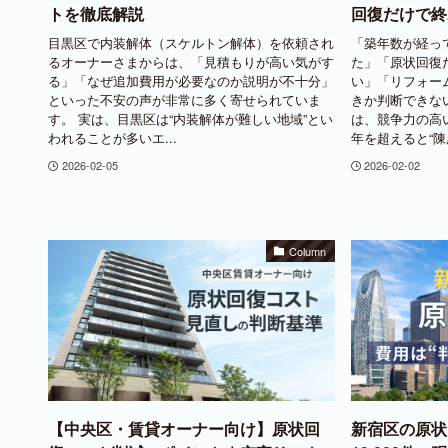
トを徹底解説
回復だけで終
目黒区で内装解体（スケルトン解体）を依頼され
「築年数が経っ
るオーナーさまからは、「見積もりが高い気がす
た」「原状回復
る」「なぜ追加費用が必要なのか説明が不十分」
い」「リフォー
といった不安の声が非常に多く寄せられていま
きか判断できな
す。 実は、目黒区は“内装解体が難しい地域”とい
は、競争力の高い
われることが多いエ...
年を超えると“陳腐
2026-02-05
2026-02-02
Column
【中央区・賃貸オーナー向け】原状回
新宿区の原状