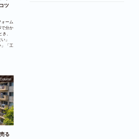
コツ
フォーム
事で分か
とき、
ない」
い」「工
Column
？売る