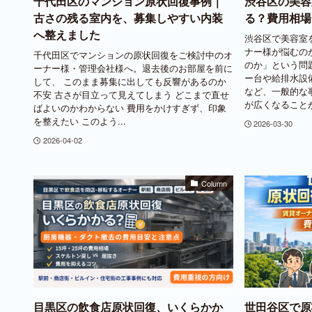
千代田区のマンション原状回復事例｜
渋谷区の美容
古さの残る室内を、募集しやすい内装
る？費用相場
へ整えました
渋谷区で美容室
ナー様が悩むの
千代田区でマンションの原状回復をご検討中のオ
のか」という問
ーナー様・管理会社様へ。退去後のお部屋を前に
ー台や給排水設
して、 このまま募集に出しても反響があるのか
など、一般的な
不安 古さが目立って見えてしまう どこまで直せ
が広くなることが.
ばよいのかわからない 費用をかけすぎず、印象
を整えたい このよう...
2026-03-30
2026-04-02
Column
目黒区の飲食店原状回復、いくらかか
世田谷区で原