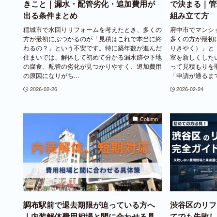
きこと｜漏水・配管劣化・追加費用が
で決まる｜管
出る条件まとめ
組み立て方
稲城市で水回りリフォームを考えたとき、多くの
府中市でマンシ
方が最初にぶつかるのが「見積はこれで本当に終
多くの方が最初
わるの？」という不安です。特に築年数が進んだ
りきやく）」と
住まいでは、解体して初めて分かる漏水跡や下地
室を新しくした
の腐食、配管の劣化が見つかりやすく、追加費用
って見積もりを
の原因になりがち...
「申請が通るまで着
2026-02-26
2026-02-24
Column
調布駅前で退去期限が迫っている方へ
渋谷区のリフ
｜内装解体費用相場と間に合わせる具
てでも失敗し