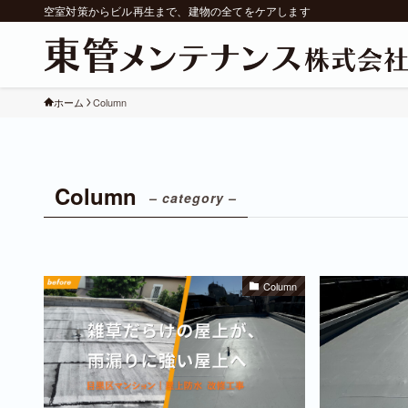
空室対策からビル再生まで、建物の全てをケアします
ホーム
Column
Column
– category –
Column