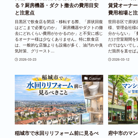
る？厨房機器・ダクト撤去の費用目安
賃貸オーナー
と注意点
費用相場と注
目黒区で飲食店を閉店・移転する際、「原状回復
世田谷区で原状
はどこまで必要なのか」「厨房機器やダクトの撤
様、管理会社様
去にどれくらい費用がかかるのか」と不安に感じ
分からない」「
るオーナー様は少なくありません。特に飲食店
だけ空室期間を
は、一般的な店舗よりも設備が多く、油汚れや臭
のではないでし
気対策、グリースト...
だ箇所を直せばよい
2026-03-23
2026-03-12
Column
稲城市で水回りリフォーム前に見るべ
府中市のマン