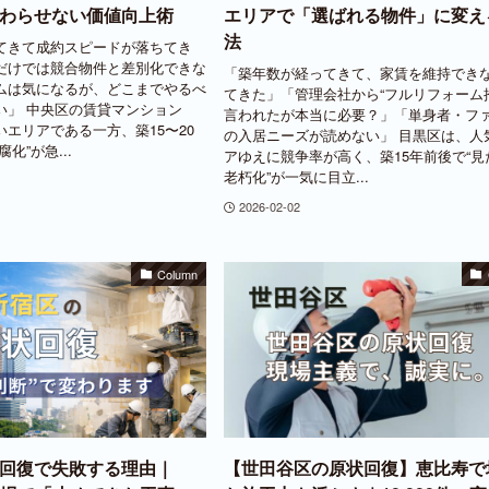
わらせない価値向上術
エリアで「選ばれる物件」に変え
法
てきて成約スピードが落ちてき
だけでは競合物件と差別化できな
「築年数が経ってきて、家賃を維持でき
ムは気になるが、どこまでやるべ
てきた」「管理会社から“フルリフォーム
い」 中央区の賃貸マンション
言われたが本当に必要？」「単身者・フ
エリアである一方、築15〜20
の入居ニーズが読めない」 目黒区は、人
化”が急...
アゆえに競争率が高く、築15年前後で“見
老朽化”が一気に目立...
2026-02-02
Column
回復で失敗する理由｜
【世田谷区の原状回復】恵比寿で