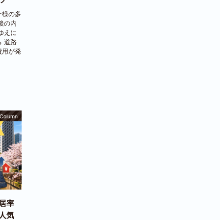
ー様の多
後の内
ゆえに
 道路
費用が発
Column
居率
人気