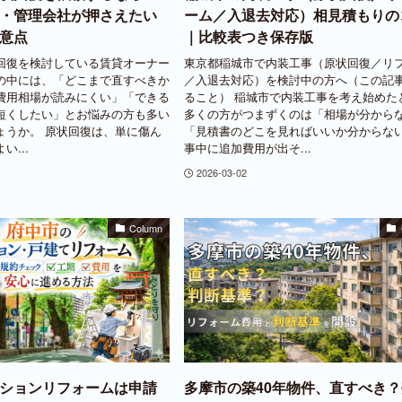
・管理会社が押さえたい
ーム／入退去対応）相見積もりの
意点
｜比較表つき保存版
回復を検討している賃貸オーナー
東京都稲城市で内装工事（原状回復／リ
の中には、「どこまで直すべきか
／入退去対応）を検討中の方へ（この記
費用相場が読みにくい」「できる
ること） 稲城市で内装工事を考え始めた
短くしたい」とお悩みの方も多い
多くの方がつまずくのは「相場が分から
ょうか。 原状回復は、単に傷ん
「見積書のどこを見ればいいか分からな
...
事中に追加費用が出そ...
2026-03-02
Column
ションリフォームは申請
多摩市の築40年物件、直すべき