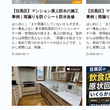
【目黒区】マンション屋上防水の施工
【目黒区】マ
事例｜雨漏りを防ぐシート防水改修
事例｜雨漏り
はじめに｜「まだ雨漏りしていないから大丈夫」
はじめに｜「ま
が一番あぶない 東京都目黒区のマンションオー
が一番あぶない
ナー様・管理組合の皆さま。屋上の防水は、室内
ナー様・管理組
からは状態が見えないため、「雨漏りが起きてか
からは状態が見
ら」初めて気づかれるケースがほとんどです。し
ら」初めて気づ
かし実際には、雨漏...
かし実際には、雨漏
2026-06-11
2026-06-11
Column