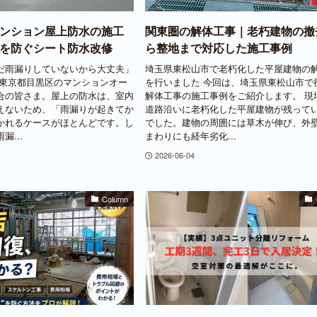
ンション屋上防水の施工
関東圏の解体工事｜老朽建物の撤
を防ぐシート防水改修
ら整地まで対応した施工事例
だ雨漏りしていないから大丈夫」
埼玉県東松山市で老朽化した平屋建物の
 東京都目黒区のマンションオー
を行いました 今回は、埼玉県東松山市で
合の皆さま。屋上の防水は、室内
解体工事の施工事例をご紹介します。 現
えないため、「雨漏りが起きてか
道路沿いに老朽化した平屋建物が残って
かれるケースがほとんどです。し
でした。建物の周囲には草木が伸び、外
...
まわりにも経年劣化...
2026-06-04
Column