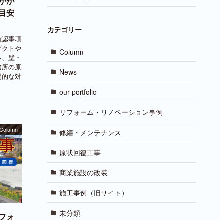
かか
目安
カテゴリー
確認事項
ダクトや
Column
体、壁・
務所の原
News
門的な対
our portfolio
リフォーム・リノベーション事例
Column
修繕・メンテナンス
原状回復工事
商業施設の改装
施工事例（旧サイト）
未分類
フォ