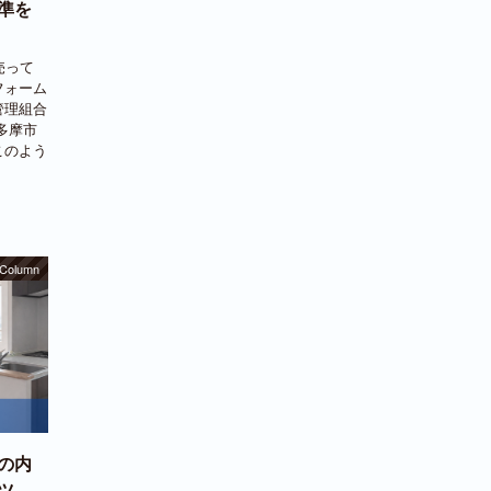
準を
売って
フォーム
管理組合
多摩市
このよう
Column
の内
ツ