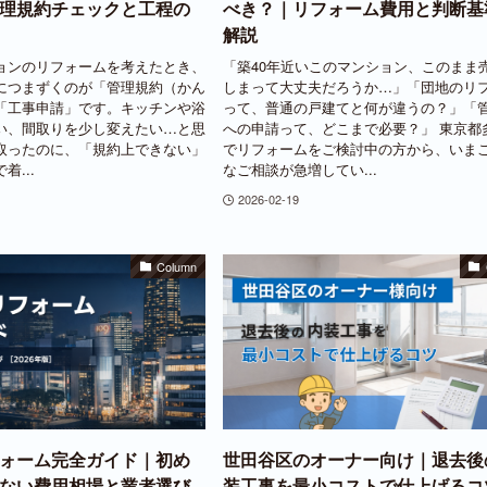
理規約チェックと工程の
べき？｜リフォーム費用と判断基
解説
ョンのリフォームを考えたとき、
「築40年近いこのマンション、このまま
につまずくのが「管理規約（かん
しまって大丈夫だろうか…」「団地のリ
「工事申請」です。キッチンや浴
って、普通の戸建てと何が違うの？」「
い、間取りを少し変えたい…と思
への申請って、どこまで必要？」 東京都
取ったのに、「規約上できない」
でリフォームをご検討中の方から、いま
...
なご相談が急増してい...
2026-02-19
Column
ォーム完全ガイド｜初め
世田谷区のオーナー向け｜退去後
ない費用相場と業者選び
装工事を最小コストで仕上げるコ