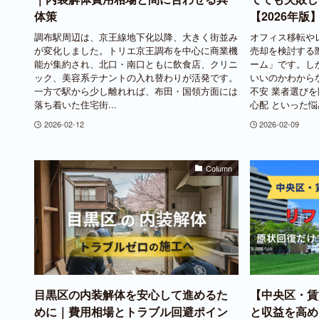
体策
【2026年版
調布駅周辺は、京王線地下化以降、大きく街並み
オフィス移転や
が変化しました。トリエ京王調布を中心に商業機
売却を検討する
能が集約され、北口・南口ともに飲食店、クリニ
ーム」です。し
ック、美容系テナントの入れ替わりが活発です。
いいのかわから
一方で駅から少し離れれば、布田・国領方面には
不安 業者選び
落ち着いた住宅街...
心配 といった悩み
2026-02-12
2026-02-09
Column
目黒区の内装解体を安心して進めるた
【中央区・賃
めに｜費用相場とトラブル回避ポイン
と収益を高め