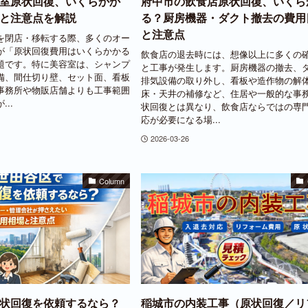
室原状回復、いくらかか
府中市の飲食店原状回復、いくら
と注意点を解説
る？厨房機器・ダクト撤去の費用
と注意点
を閉店・移転する際、多くのオー
が「原状回復費用はいくらかかる
飲食店の退去時には、想像以上に多くの
題です。特に美容室は、シャンプ
と工事が発生します。厨房機器の撤去、
備、間仕切り壁、セット面、看板
排気設備の取り外し、看板や造作物の解
事務所や物販店舗よりも工事範囲
床・天井の補修など、住居や一般的な事
..
状回復とは異なり、飲食店ならではの専
応が必要になる場...
2026-03-26
Column
状回復を依頼するなら？
稲城市の内装工事（原状回復／リ