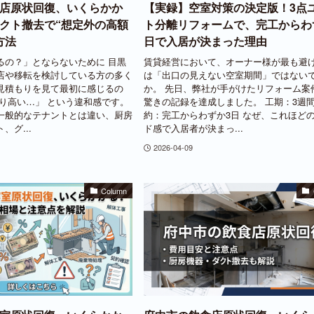
店原状回復、いくらかか
【実録】空室対策の決定版！3点
クト撤去で“想定外の高額
ト分離リフォームで、完工からわ
方法
日で入居が決まった理由
るの？」とならないために 目黒
賃貸経営において、オーナー様が最も避
店や移転を検討している方の多く
は「出口の見えない空室期間」ではない
見積もりを見て最初に感じるの
か。 先日、弊社が手がけたリフォーム案
より高い…」 という違和感です。
驚きの記録を達成しました。 工期：3週間
一般的なテナントとは違い、厨房
約：完工からわずか3日 なぜ、これほど
、グ...
ド感で入居者が決まっ...
2026-04-09
Column